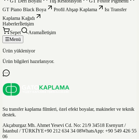
GT Deri Boyası
Tuş Restorasyon
GT Fosfor Pigmenti
GT Piano Black Boya
Profil Ahşap Kaplama
Isı Transfer
Kaplama Kağıdı
Haberler
İletişim
Sepet
Arama
İletişim
☰
Menü
Ürün yükleniyor
Ürün bilgileri hazırlanıyor.
Su transfer kaplama filmleri, özel efekt boyalar, makineler ve teknik
destek.
Akçaburgaz Mh. Ahmet Yesevi Cd. No: 21/9 34518 Esenyurt /
İstanbul / TÜRKİYE
+90 212 634 34 08
WhatsApp:
+90 549 426 55
06