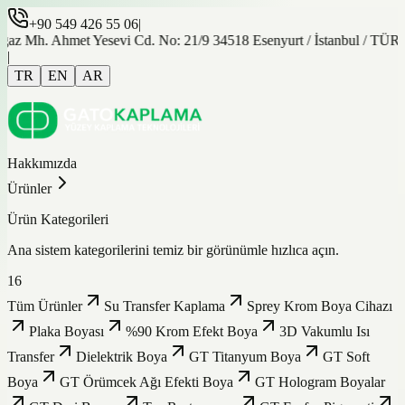
+90 549 426 55 06
|
gaz Mh. Ahmet Yesevi Cd. No: 21/9 34518 Esenyurt / İstanbul / TÜ
|
TR
EN
AR
Hakkımızda
Ürünler
Ürün Kategorileri
Ana sistem kategorilerini temiz bir görünümle hızlıca açın.
16
Tüm Ürünler
Su Transfer Kaplama
Sprey Krom Boya Cihazı
Plaka Boyası
%90 Krom Efekt Boya
3D Vakumlu Isı
Transfer
Dielektrik Boya
GT Titanyum Boya
GT Soft
Boya
GT Örümcek Ağı Efekti Boya
GT Hologram Boyalar