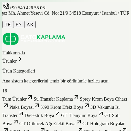
+90 549 426 55 06
|
gaz Mh. Ahmet Yesevi Cd. No: 21/9 34518 Esenyurt / İstanbul / TÜ
|
TR
EN
AR
Hakkımızda
Ürünler
Ürün Kategorileri
Ana sistem kategorilerini temiz bir görünümle hızlıca açın.
16
Tüm Ürünler
Su Transfer Kaplama
Sprey Krom Boya Cihazı
Plaka Boyası
%90 Krom Efekt Boya
3D Vakumlu Isı
Transfer
Dielektrik Boya
GT Titanyum Boya
GT Soft
Boya
GT Örümcek Ağı Efekti Boya
GT Hologram Boyalar