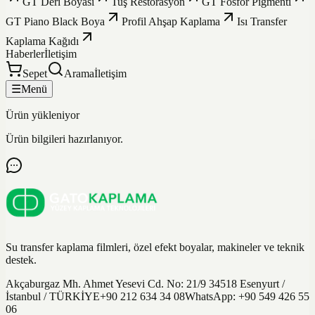
GT Deri Boyası
Tuş Restorasyon
GT Fosfor Pigmenti
GT Piano Black Boya
Profil Ahşap Kaplama
Isı Transfer
Kaplama Kağıdı
Haberler
İletişim
Sepet
Arama
İletişim
☰
Menü
Ürün yükleniyor
Ürün bilgileri hazırlanıyor.
Su transfer kaplama filmleri, özel efekt boyalar, makineler ve teknik
destek.
Akçaburgaz Mh. Ahmet Yesevi Cd. No: 21/9 34518 Esenyurt /
İstanbul / TÜRKİYE
+90 212 634 34 08
WhatsApp:
+90 549 426 55
06