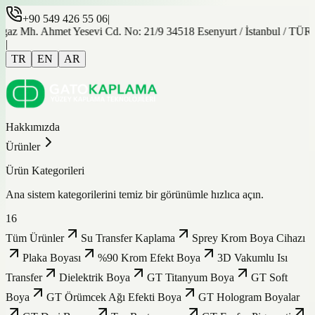
+90 549 426 55 06
|
gaz Mh. Ahmet Yesevi Cd. No: 21/9 34518 Esenyurt / İstanbul / TÜ
|
TR
EN
AR
Hakkımızda
Ürünler
Ürün Kategorileri
Ana sistem kategorilerini temiz bir görünümle hızlıca açın.
16
Tüm Ürünler
Su Transfer Kaplama
Sprey Krom Boya Cihazı
Plaka Boyası
%90 Krom Efekt Boya
3D Vakumlu Isı
Transfer
Dielektrik Boya
GT Titanyum Boya
GT Soft
Boya
GT Örümcek Ağı Efekti Boya
GT Hologram Boyalar