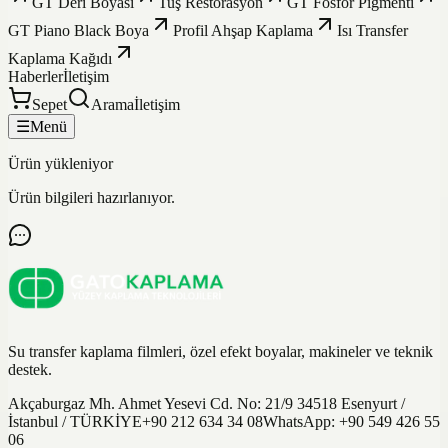
GT Deri Boyası
Tuş Restorasyon
GT Fosfor Pigmenti
GT Piano Black Boya
Profil Ahşap Kaplama
Isı Transfer
Kaplama Kağıdı
Haberler
İletişim
Sepet
Arama
İletişim
☰
Menü
Ürün yükleniyor
Ürün bilgileri hazırlanıyor.
Su transfer kaplama filmleri, özel efekt boyalar, makineler ve teknik
destek.
Akçaburgaz Mh. Ahmet Yesevi Cd. No: 21/9 34518 Esenyurt /
İstanbul / TÜRKİYE
+90 212 634 34 08
WhatsApp:
+90 549 426 55
06