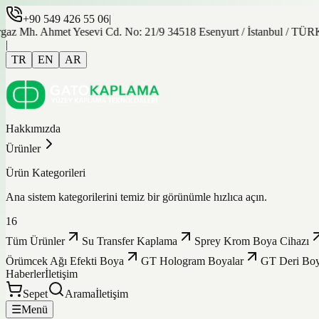
+90 549 426 55 06
|
az Mh. Ahmet Yesevi Cd. No: 21/9 34518 Esenyurt / İstanbul / TÜ
|
TR
EN
AR
Hakkımızda
Ürünler
Ürün Kategorileri
Ana sistem kategorilerini temiz bir görünümle hızlıca açın.
16
Tüm Ürünler
Su Transfer Kaplama
Sprey Krom Boya Cihazı
Örümcek Ağı Efekti Boya
GT Hologram Boyalar
GT Deri Boy
Haberler
İletişim
Sepet
Arama
İletişim
☰
Menü