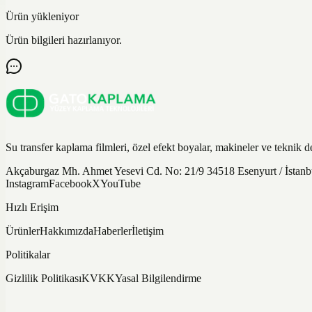
Ürün yükleniyor
Ürün bilgileri hazırlanıyor.
Su transfer kaplama filmleri, özel efekt boyalar, makineler ve teknik d
Akçaburgaz Mh. Ahmet Yesevi Cd. No: 21/9 34518 Esenyurt / İsta
Instagram
Facebook
X
YouTube
Hızlı Erişim
Ürünler
Hakkımızda
Haberler
İletişim
Politikalar
Gizlilik Politikası
KVKK
Yasal Bilgilendirme