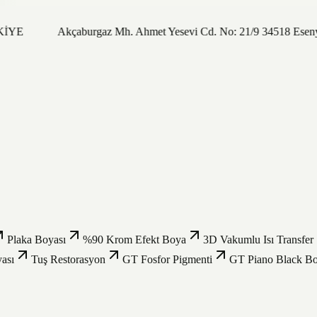
RKİYE
Akçaburgaz Mh. Ahmet Yesevi Cd. No: 21/9 34518 Eseny
Plaka Boyası
%90 Krom Efekt Boya
3D Vakumlu Isı Transfer
ası
Tuş Restorasyon
GT Fosfor Pigmenti
GT Piano Black B