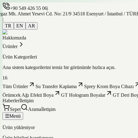
+90 549 426 55 06
|
az Mh. Ahmet Yesevi Cd. No: 21/9 34518 Esenyurt / İstanbul / TÜ
|
TR
EN
AR
Hakkımızda
Ürünler
Ürün Kategorileri
Ana sistem kategorilerini temiz bir görünümle hızlıca açın.
16
Tüm Ürünler
Su Transfer Kaplama
Sprey Krom Boya Cihazı
Örümcek Ağı Efekti Boya
GT Hologram Boyalar
GT Deri Boy
Haberler
İletişim
Sepet
Arama
İletişim
☰
Menü
Ürün yükleniyor
Ürün bilgileri hazırlanıyor.