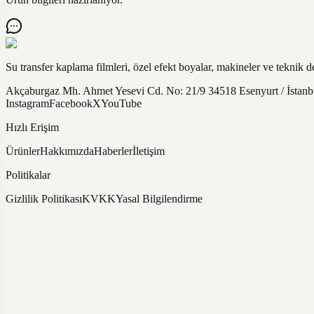
Su transfer kaplama filmleri, özel efekt boyalar, makineler ve teknik d
Akçaburgaz Mh. Ahmet Yesevi Cd. No: 21/9 34518 Esenyurt / İsta
Instagram
Facebook
X
YouTube
Hızlı Erişim
Ürünler
Hakkımızda
Haberler
İletişim
Politikalar
Gizlilik Politikası
KVKK
Yasal Bilgilendirme