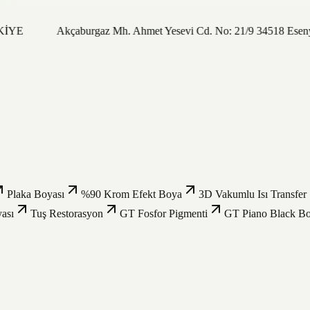
RKİYE
Akçaburgaz Mh. Ahmet Yesevi Cd. No: 21/9 34518 Eseny
Plaka Boyası
%90 Krom Efekt Boya
3D Vakumlu Isı Transfer
ası
Tuş Restorasyon
GT Fosfor Pigmenti
GT Piano Black B