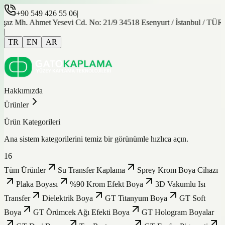
+90 549 426 55 06
|
gaz Mh. Ahmet Yesevi Cd. No: 21/9 34518 Esenyurt / İstanbul / TÜ
|
TR
EN
AR
Hakkımızda
Ürünler
Ürün Kategorileri
Ana sistem kategorilerini temiz bir görünümle hızlıca açın.
16
Tüm Ürünler
Su Transfer Kaplama
Sprey Krom Boya Cihazı
Plaka Boyası
%90 Krom Efekt Boya
3D Vakumlu Isı
Transfer
Dielektrik Boya
GT Titanyum Boya
GT Soft
Boya
GT Örümcek Ağı Efekti Boya
GT Hologram Boyalar