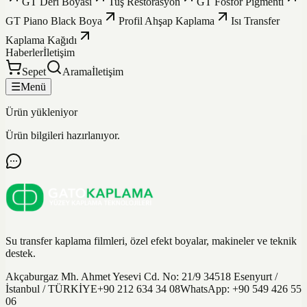
GT Deri Boyası
Tuş Restorasyon
GT Fosfor Pigmenti
GT Piano Black Boya
Profil Ahşap Kaplama
Isı Transfer
Kaplama Kağıdı
Haberler
İletişim
Sepet
Arama
İletişim
☰
Menü
Ürün yükleniyor
Ürün bilgileri hazırlanıyor.
Su transfer kaplama filmleri, özel efekt boyalar, makineler ve teknik
destek.
Akçaburgaz Mh. Ahmet Yesevi Cd. No: 21/9 34518 Esenyurt /
İstanbul / TÜRKİYE
+90 212 634 34 08
WhatsApp:
+90 549 426 55
06