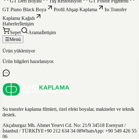
GT Deri Boyası
Tuş Restorasyon
GT Fosfor Pigmenti
GT Piano Black Boya
Profil Ahşap Kaplama
Isı Transfer
Kaplama Kağıdı
Haberler
İletişim
Sepet
Arama
İletişim
☰
Menü
Ürün yükleniyor
Ürün bilgileri hazırlanıyor.
Su transfer kaplama filmleri, özel efekt boyalar, makineler ve teknik
destek.
Akçaburgaz Mh. Ahmet Yesevi Cd. No: 21/9 34518 Esenyurt /
İstanbul / TÜRKİYE
+90 212 634 34 08
WhatsApp:
+90 549 426 55
06