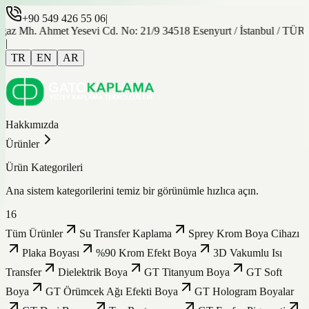
+90 549 426 55 06
|
gaz Mh. Ahmet Yesevi Cd. No: 21/9 34518 Esenyurt / İstanbul / TÜ
|
TR
EN
AR
Hakkımızda
Ürünler
Ürün Kategorileri
Ana sistem kategorilerini temiz bir görünümle hızlıca açın.
16
Tüm Ürünler
Su Transfer Kaplama
Sprey Krom Boya Cihazı
Plaka Boyası
%90 Krom Efekt Boya
3D Vakumlu Isı
Transfer
Dielektrik Boya
GT Titanyum Boya
GT Soft
Boya
GT Örümcek Ağı Efekti Boya
GT Hologram Boyalar