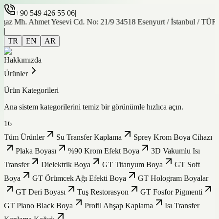
+90 549 426 55 06
|
gaz Mh. Ahmet Yesevi Cd. No: 21/9 34518 Esenyurt / İstanbul / TÜ
|
TR
EN
AR
Hakkımızda
Ürünler
Ürün Kategorileri
Ana sistem kategorilerini temiz bir görünümle hızlıca açın.
16
Tüm Ürünler
Su Transfer Kaplama
Sprey Krom Boya Cihazı
Plaka Boyası
%90 Krom Efekt Boya
3D Vakumlu Isı
Transfer
Dielektrik Boya
GT Titanyum Boya
GT Soft
Boya
GT Örümcek Ağı Efekti Boya
GT Hologram Boyalar
GT Deri Boyası
Tuş Restorasyon
GT Fosfor Pigmenti
GT Piano Black Boya
Profil Ahşap Kaplama
Isı Transfer