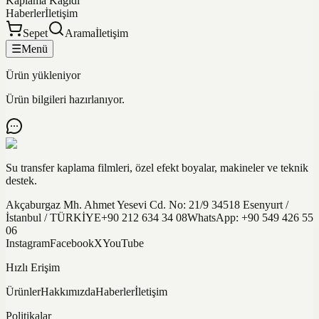
Kaplama Kağıdı
Haberler
İletişim
Sepet
Arama
İletişim
☰
Menü
Ürün yükleniyor
Ürün bilgileri hazırlanıyor.
Su transfer kaplama filmleri, özel efekt boyalar, makineler ve teknik
destek.
Akçaburgaz Mh. Ahmet Yesevi Cd. No: 21/9 34518 Esenyurt /
İstanbul / TÜRKİYE
+90 212 634 34 08
WhatsApp:
+90 549 426 55
06
Instagram
Facebook
X
YouTube
Hızlı Erişim
Ürünler
Hakkımızda
Haberler
İletişim
Politikalar