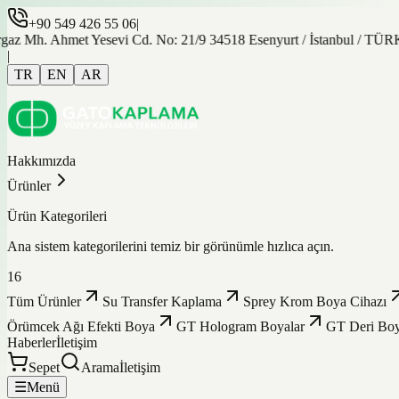
+90 549 426 55 06
|
az Mh. Ahmet Yesevi Cd. No: 21/9 34518 Esenyurt / İstanbul / TÜ
|
TR
EN
AR
Hakkımızda
Ürünler
Ürün Kategorileri
Ana sistem kategorilerini temiz bir görünümle hızlıca açın.
16
Tüm Ürünler
Su Transfer Kaplama
Sprey Krom Boya Cihazı
Örümcek Ağı Efekti Boya
GT Hologram Boyalar
GT Deri Boy
Haberler
İletişim
Sepet
Arama
İletişim
☰
Menü