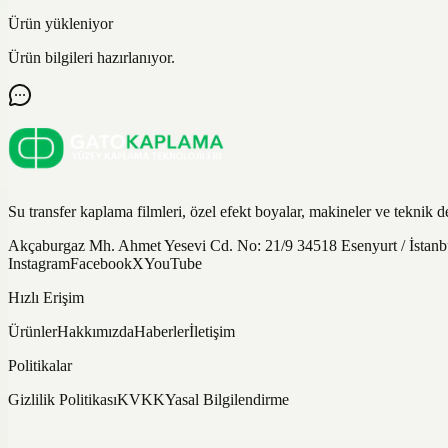
Ürün yükleniyor
Ürün bilgileri hazırlanıyor.
Su transfer kaplama filmleri, özel efekt boyalar, makineler ve teknik d
Akçaburgaz Mh. Ahmet Yesevi Cd. No: 21/9 34518 Esenyurt / İsta
Instagram
Facebook
X
YouTube
Hızlı Erişim
Ürünler
Hakkımızda
Haberler
İletişim
Politikalar
Gizlilik Politikası
KVKK
Yasal Bilgilendirme