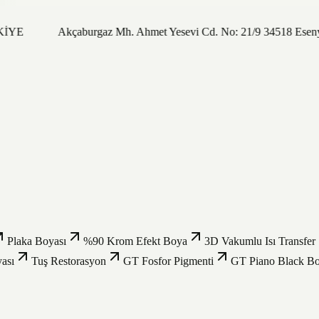
RKİYE
Akçaburgaz Mh. Ahmet Yesevi Cd. No: 21/9 34518 Eseny
Plaka Boyası
%90 Krom Efekt Boya
3D Vakumlu Isı Transfer
ası
Tuş Restorasyon
GT Fosfor Pigmenti
GT Piano Black B