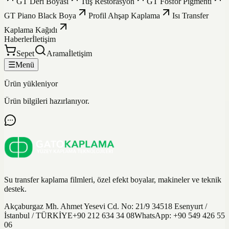
GT Deri Boyası
Tuş Restorasyon
GT Fosfor Pigmenti
GT Piano Black Boya
Profil Ahşap Kaplama
Isı Transfer
Kaplama Kağıdı
Haberler
İletişim
Sepet
Arama
İletişim
☰
Menü
Ürün yükleniyor
Ürün bilgileri hazırlanıyor.
Su transfer kaplama filmleri, özel efekt boyalar, makineler ve teknik
destek.
Akçaburgaz Mh. Ahmet Yesevi Cd. No: 21/9 34518 Esenyurt /
İstanbul / TÜRKİYE
+90 212 634 34 08
WhatsApp:
+90 549 426 55
06