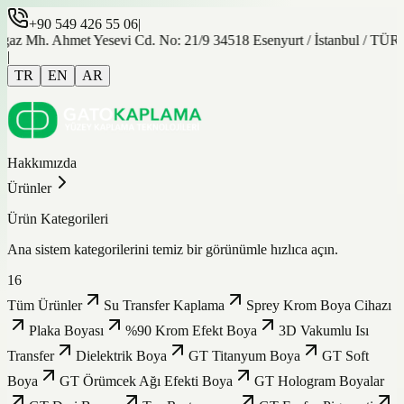
+90 549 426 55 06
|
gaz Mh. Ahmet Yesevi Cd. No: 21/9 34518 Esenyurt / İstanbul / TÜ
|
TR
EN
AR
Hakkımızda
Ürünler
Ürün Kategorileri
Ana sistem kategorilerini temiz bir görünümle hızlıca açın.
16
Tüm Ürünler
Su Transfer Kaplama
Sprey Krom Boya Cihazı
Plaka Boyası
%90 Krom Efekt Boya
3D Vakumlu Isı
Transfer
Dielektrik Boya
GT Titanyum Boya
GT Soft
Boya
GT Örümcek Ağı Efekti Boya
GT Hologram Boyalar