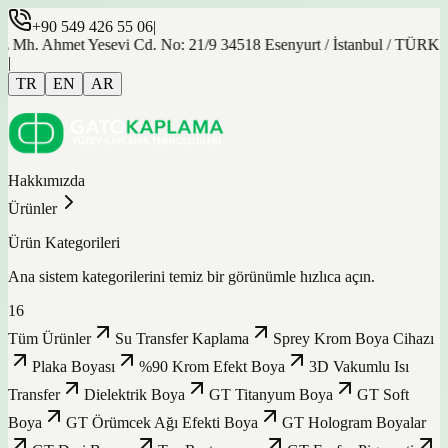
+90 549 426 55 06
|
. Ahmet Yesevi Cd. No: 21/9 34518 Esenyurt / İstanbul / TÜRKİYE
|
TR
EN
AR
Hakkımızda
Ürünler
Ürün Kategorileri
Ana sistem kategorilerini temiz bir görünümle hızlıca açın.
16
Tüm Ürünler
Su Transfer Kaplama
Sprey Krom Boya Cihazı
Plaka Boyası
%90 Krom Efekt Boya
3D Vakumlu Isı
Transfer
Dielektrik Boya
GT Titanyum Boya
GT Soft
Boya
GT Örümcek Ağı Efekti Boya
GT Hologram Boyalar