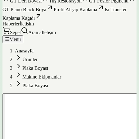
GT Deri Boyası
Tuş Restorasyon
GT Fosfor Pigmenti
GT Piano Black Boya
Profil Ahşap Kaplama
Isı Transfer
Kaplama Kağıdı
Haberler
İletişim
Sepet
Arama
İletişim
☰
Menü
Anasayfa
Ürünler
Plaka Boyası
Makine Ekipmanlar
Plaka Boyası