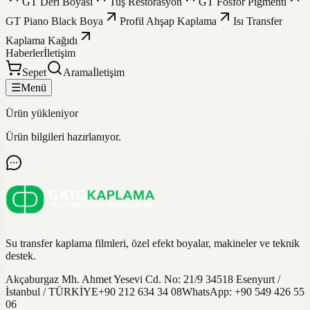
GT Deri Boyası
Tuş Restorasyon
GT Fosfor Pigmenti
GT Piano Black Boya
Profil Ahşap Kaplama
Isı Transfer
Kaplama Kağıdı
Haberler
İletişim
Sepet
Arama
İletişim
☰
Menü
Ürün yükleniyor
Ürün bilgileri hazırlanıyor.
Su transfer kaplama filmleri, özel efekt boyalar, makineler ve teknik
destek.
Akçaburgaz Mh. Ahmet Yesevi Cd. No: 21/9 34518 Esenyurt /
İstanbul / TÜRKİYE
+90 212 634 34 08
WhatsApp:
+90 549 426 55
06