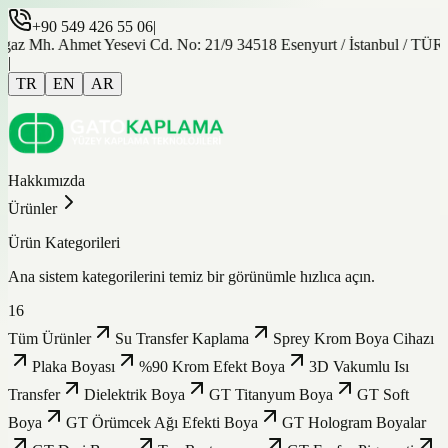
+90 549 426 55 06
|
gaz Mh. Ahmet Yesevi Cd. No: 21/9 34518 Esenyurt / İstanbul / TÜ
|
TR
EN
AR
Hakkımızda
Ürünler
Ürün Kategorileri
Ana sistem kategorilerini temiz bir görünümle hızlıca açın.
16
Tüm Ürünler
Su Transfer Kaplama
Sprey Krom Boya Cihazı
Plaka Boyası
%90 Krom Efekt Boya
3D Vakumlu Isı
Transfer
Dielektrik Boya
GT Titanyum Boya
GT Soft
Boya
GT Örümcek Ağı Efekti Boya
GT Hologram Boyalar