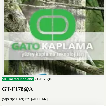
Su Transfer Kaplama
GT-F178@A
GT-F178@A
(Siparişe Özel) En: [-100CM-]