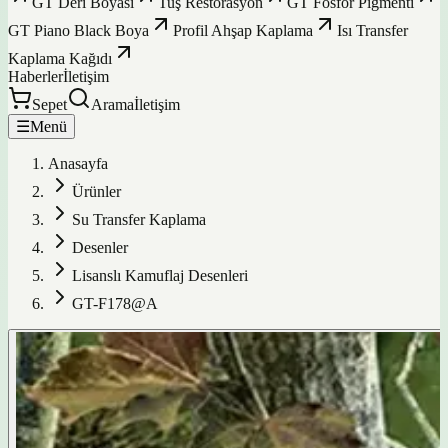
GT Deri Boyası
Tuş Restorasyon
GT Fosfor Pigmenti
GT Piano Black Boya
Profil Ahşap Kaplama
Isı Transfer
Kaplama Kağıdı
Haberler
İletişim
Sepet
Arama
İletişim
☰
Menü
Anasayfa
Ürünler
Su Transfer Kaplama
Desenler
Lisanslı Kamuflaj Desenleri
GT-F178@A