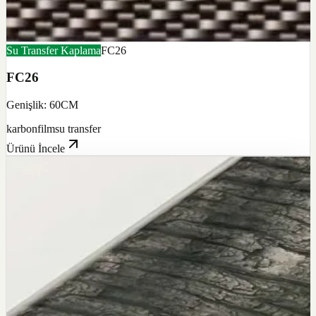
Su Transfer Kaplama
FC26
FC26
Genişlik: 60CM
karbon
film
su transfer
Ürünü İncele