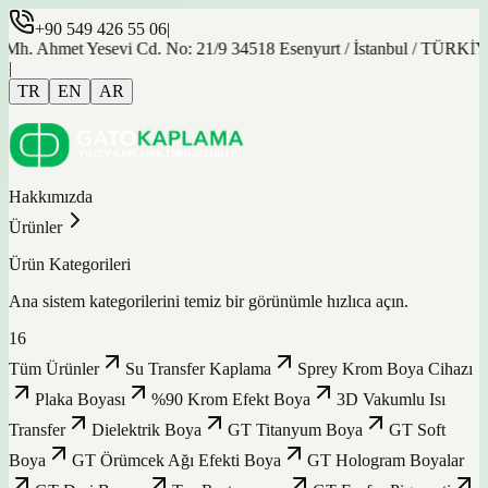
+90 549 426 55 06
|
et Yesevi Cd. No: 21/9 34518 Esenyurt / İstanbul / TÜRKİYE
|
TR
EN
AR
Hakkımızda
Ürünler
Ürün Kategorileri
Ana sistem kategorilerini temiz bir görünümle hızlıca açın.
16
Tüm Ürünler
Su Transfer Kaplama
Sprey Krom Boya Cihazı
Plaka Boyası
%90 Krom Efekt Boya
3D Vakumlu Isı
Transfer
Dielektrik Boya
GT Titanyum Boya
GT Soft
Boya
GT Örümcek Ağı Efekti Boya
GT Hologram Boyalar