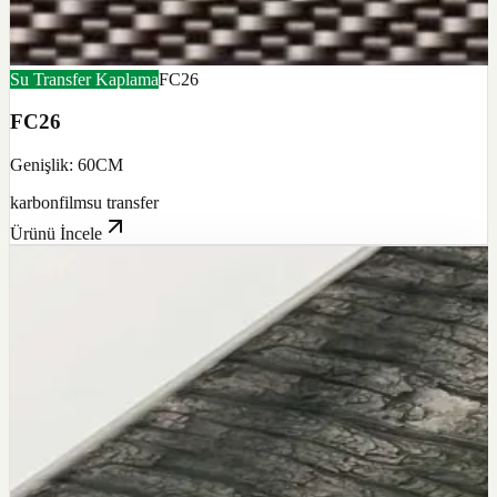
Su Transfer Kaplama
FC26
FC26
Genişlik: 60CM
karbon
film
su transfer
Ürünü İncele