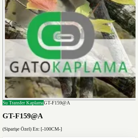
Su Transfer Kaplama
GT-F159@A
GT-F159@A
(Siparişe Özel) En: [-100CM-]