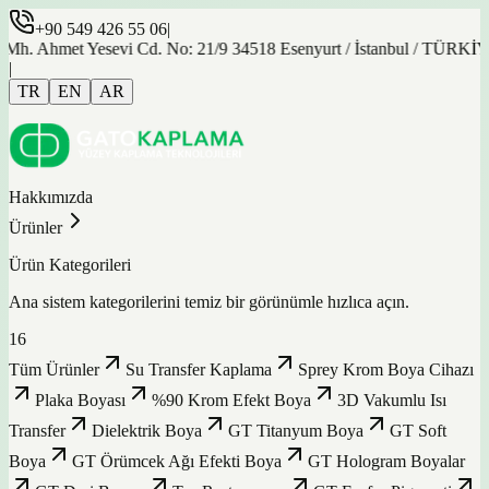
+90 549 426 55 06
|
et Yesevi Cd. No: 21/9 34518 Esenyurt / İstanbul / TÜRKİYE
|
TR
EN
AR
Hakkımızda
Ürünler
Ürün Kategorileri
Ana sistem kategorilerini temiz bir görünümle hızlıca açın.
16
Tüm Ürünler
Su Transfer Kaplama
Sprey Krom Boya Cihazı
Plaka Boyası
%90 Krom Efekt Boya
3D Vakumlu Isı
Transfer
Dielektrik Boya
GT Titanyum Boya
GT Soft
Boya
GT Örümcek Ağı Efekti Boya
GT Hologram Boyalar