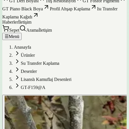
GT Deri Boyası
Tuş Restorasyon
GT Fosfor Pigmenti
GT Piano Black Boya
Profil Ahşap Kaplama
Isı Transfer
Kaplama Kağıdı
Haberler
İletişim
Sepet
Arama
İletişim
☰
Menü
Anasayfa
Ürünler
Su Transfer Kaplama
Desenler
Lisanslı Kamuflaj Desenleri
GT-F159@A