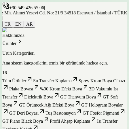
+90 549 426 55 06
|
Mh. Ahmet Yesevi Cd. No: 21/9 34518 Esenyurt / İstanbul / TÜRKİY
|
TR
EN
AR
Hakkımızda
Ürünler
Ürün Kategorileri
Ana sistem kategorilerini temiz bir görünümle hızlıca açın.
16
Tüm Ürünler
Su Transfer Kaplama
Sprey Krom Boya Cihazı
Plaka Boyası
%90 Krom Efekt Boya
3D Vakumlu Isı
Transfer
Dielektrik Boya
GT Titanyum Boya
GT Soft
Boya
GT Örümcek Ağı Efekti Boya
GT Hologram Boyalar
GT Deri Boyası
Tuş Restorasyon
GT Fosfor Pigmenti
GT Piano Black Boya
Profil Ahşap Kaplama
Isı Transfer