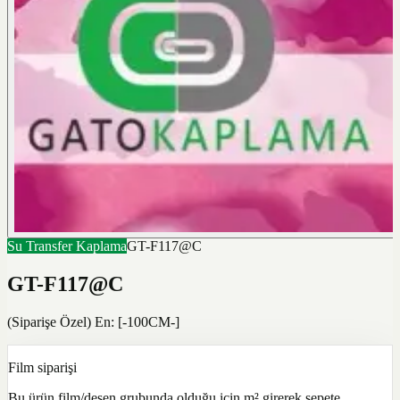
Su Transfer Kaplama
GT-F117@C
GT-F117@C
(Siparişe Özel) En: [-100CM-]
Film siparişi
Bu ürün film/desen grubunda olduğu için m² girerek sepete