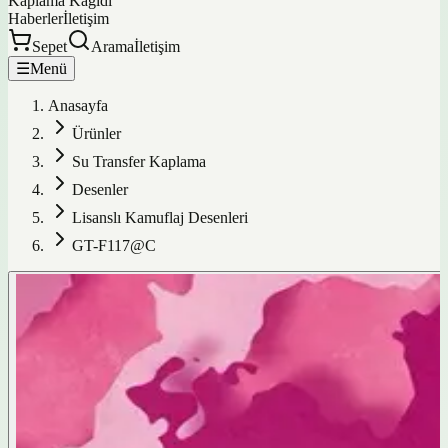
Kaplama Kağıdı
Haberler
İletişim
Sepet
Arama
İletişim
☰
Menü
Anasayfa
Ürünler
Su Transfer Kaplama
Desenler
Lisanslı Kamuflaj Desenleri
GT-F117@C