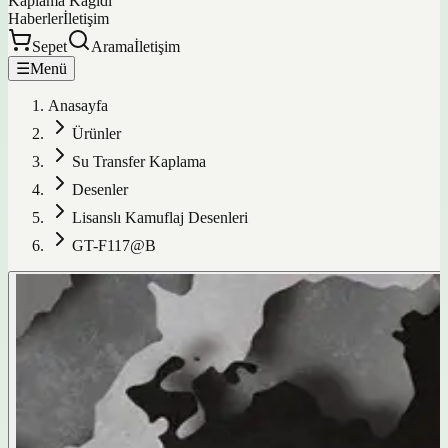
Kaplama Kağıdı
Haberler
İletişim
Sepet
Arama
İletişim
☰
Menü
Anasayfa
Ürünler
Su Transfer Kaplama
Desenler
Lisanslı Kamuflaj Desenleri
GT-F117@B