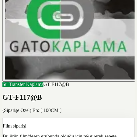
Su Transfer Kaplama
GT-F117@B
GT-F117@B
(Siparişe Özel) En: [-100CM-]
Film siparişi
Bu ürün film/desen grubunda olduğu için m² girerek sepete