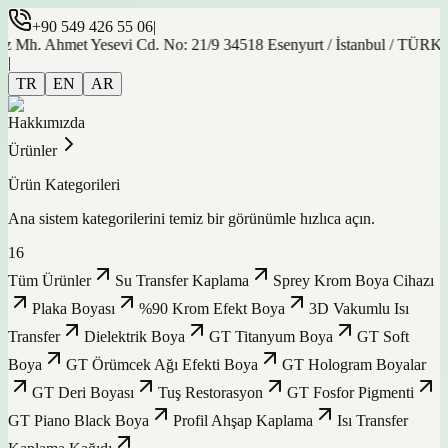
+90 549 426 55 06
|
Mh. Ahmet Yesevi Cd. No: 21/9 34518 Esenyurt / İstanbul / TÜRKİY
|
TR
EN
AR
Hakkımızda
Ürünler
Ürün Kategorileri
Ana sistem kategorilerini temiz bir görünümle hızlıca açın.
16
Tüm Ürünler
Su Transfer Kaplama
Sprey Krom Boya Cihazı
Plaka Boyası
%90 Krom Efekt Boya
3D Vakumlu Isı
Transfer
Dielektrik Boya
GT Titanyum Boya
GT Soft
Boya
GT Örümcek Ağı Efekti Boya
GT Hologram Boyalar
GT Deri Boyası
Tuş Restorasyon
GT Fosfor Pigmenti
GT Piano Black Boya
Profil Ahşap Kaplama
Isı Transfer