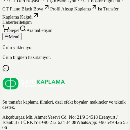
GT Deri Boyası
Tuş Restorasyon
GT Fosfor Pigmenti
GT Piano Black Boya
Profil Ahşap Kaplama
Isı Transfer
Kaplama Kağıdı
Haberler
İletişim
Sepet
Arama
İletişim
☰
Menü
Ürün yükleniyor
Ürün bilgileri hazırlanıyor.
Su transfer kaplama filmleri, özel efekt boyalar, makineler ve teknik
destek.
Akçaburgaz Mh. Ahmet Yesevi Cd. No: 21/9 34518 Esenyurt /
İstanbul / TÜRKİYE
+90 212 634 34 08
WhatsApp:
+90 549 426 55
06