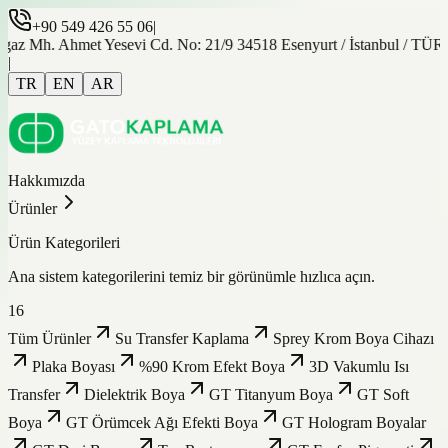
+90 549 426 55 06
|
gaz Mh. Ahmet Yesevi Cd. No: 21/9 34518 Esenyurt / İstanbul / TÜ
|
TR
EN
AR
Hakkımızda
Ürünler
Ürün Kategorileri
Ana sistem kategorilerini temiz bir görünümle hızlıca açın.
16
Tüm Ürünler
Su Transfer Kaplama
Sprey Krom Boya Cihazı
Plaka Boyası
%90 Krom Efekt Boya
3D Vakumlu Isı
Transfer
Dielektrik Boya
GT Titanyum Boya
GT Soft
Boya
GT Örümcek Ağı Efekti Boya
GT Hologram Boyalar