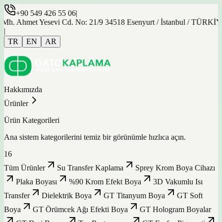
+90 549 426 55 06
|
et Yesevi Cd. No: 21/9 34518 Esenyurt / İstanbul / TÜRKİYE
|
TR
EN
AR
Hakkımızda
Ürünler
Ürün Kategorileri
Ana sistem kategorilerini temiz bir görünümle hızlıca açın.
16
Tüm Ürünler
Su Transfer Kaplama
Sprey Krom Boya Cihazı
Plaka Boyası
%90 Krom Efekt Boya
3D Vakumlu Isı
Transfer
Dielektrik Boya
GT Titanyum Boya
GT Soft
Boya
GT Örümcek Ağı Efekti Boya
GT Hologram Boyalar