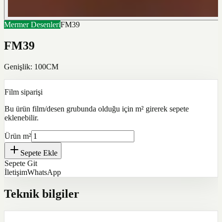
Mermer Desenleri
FM39
FM39
Genişlik: 100CM
Film siparişi
Bu ürün film/desen grubunda olduğu için m² girerek sepete
eklenebilir.
Ürün m²
Sepete Ekle
Sepete Git
İletişim
WhatsApp
Teknik bilgiler