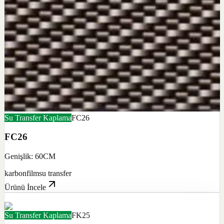
Su Transfer Kaplama
FC26
FC26
Genişlik: 60CM
karbon
film
su transfer
Ürünü İncele
Su Transfer Kaplama
FK25