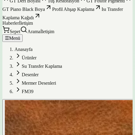
GT Deri Boyası
Tuş Restorasyon
GT Fosfor Pigmenti
GT Piano Black Boya
Profil Ahşap Kaplama
Isı Transfer
Kaplama Kağıdı
Haberler
İletişim
Sepet
Arama
İletişim
☰
Menü
Anasayfa
Ürünler
Su Transfer Kaplama
Desenler
Mermer Desenleri
FM39