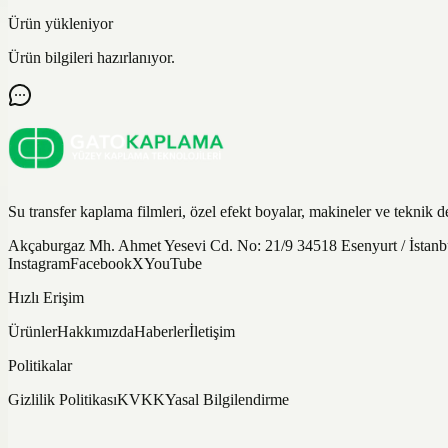
Ürün yükleniyor
Ürün bilgileri hazırlanıyor.
Su transfer kaplama filmleri, özel efekt boyalar, makineler ve teknik d
Akçaburgaz Mh. Ahmet Yesevi Cd. No: 21/9 34518 Esenyurt / İsta
Instagram
Facebook
X
YouTube
Hızlı Erişim
Ürünler
Hakkımızda
Haberler
İletişim
Politikalar
Gizlilik Politikası
KVKK
Yasal Bilgilendirme