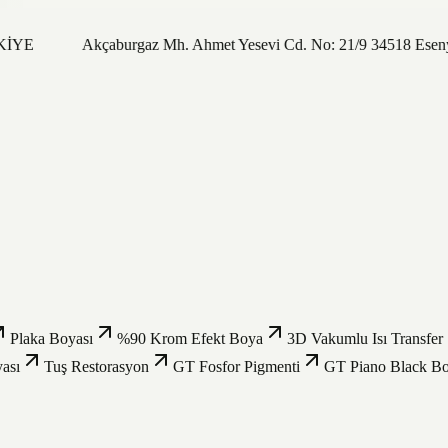
RKİYE
Akçaburgaz Mh. Ahmet Yesevi Cd. No: 21/9 34518 Eseny
Plaka Boyası
%90 Krom Efekt Boya
3D Vakumlu Isı Transfer
ası
Tuş Restorasyon
GT Fosfor Pigmenti
GT Piano Black B