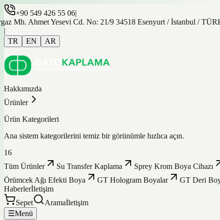
+90 549 426 55 06
|
az Mh. Ahmet Yesevi Cd. No: 21/9 34518 Esenyurt / İstanbul / TÜ
|
TR
EN
AR
Hakkımızda
Ürünler
Ürün Kategorileri
Ana sistem kategorilerini temiz bir görünümle hızlıca açın.
16
Tüm Ürünler
Su Transfer Kaplama
Sprey Krom Boya Cihazı
Örümcek Ağı Efekti Boya
GT Hologram Boyalar
GT Deri Boy
Haberler
İletişim
Sepet
Arama
İletişim
☰
Menü