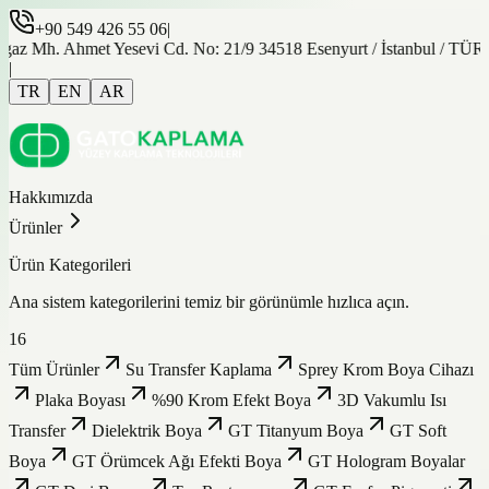
+90 549 426 55 06
|
gaz Mh. Ahmet Yesevi Cd. No: 21/9 34518 Esenyurt / İstanbul / TÜ
|
TR
EN
AR
Hakkımızda
Ürünler
Ürün Kategorileri
Ana sistem kategorilerini temiz bir görünümle hızlıca açın.
16
Tüm Ürünler
Su Transfer Kaplama
Sprey Krom Boya Cihazı
Plaka Boyası
%90 Krom Efekt Boya
3D Vakumlu Isı
Transfer
Dielektrik Boya
GT Titanyum Boya
GT Soft
Boya
GT Örümcek Ağı Efekti Boya
GT Hologram Boyalar