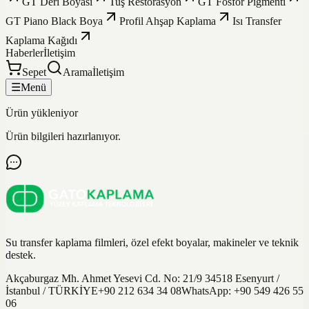
GT Deri Boyası
Tuş Restorasyon
GT Fosfor Pigmenti
GT Piano Black Boya
Profil Ahşap Kaplama
Isı Transfer
Kaplama Kağıdı
Haberler
İletişim
Sepet
Arama
İletişim
☰
Menü
Ürün yükleniyor
Ürün bilgileri hazırlanıyor.
Su transfer kaplama filmleri, özel efekt boyalar, makineler ve teknik
destek.
Akçaburgaz Mh. Ahmet Yesevi Cd. No: 21/9 34518 Esenyurt /
İstanbul / TÜRKİYE
+90 212 634 34 08
WhatsApp:
+90 549 426 55
06