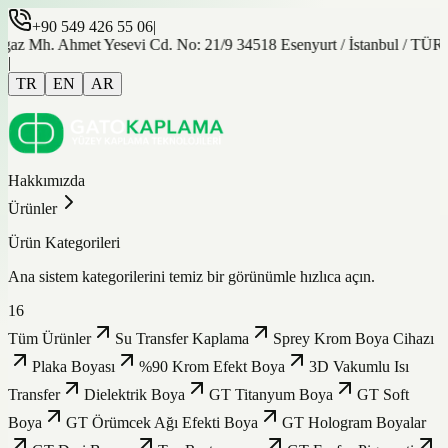
+90 549 426 55 06
|
gaz Mh. Ahmet Yesevi Cd. No: 21/9 34518 Esenyurt / İstanbul / TÜ
|
TR
EN
AR
Hakkımızda
Ürünler
Ürün Kategorileri
Ana sistem kategorilerini temiz bir görünümle hızlıca açın.
16
Tüm Ürünler
Su Transfer Kaplama
Sprey Krom Boya Cihazı
Plaka Boyası
%90 Krom Efekt Boya
3D Vakumlu Isı
Transfer
Dielektrik Boya
GT Titanyum Boya
GT Soft
Boya
GT Örümcek Ağı Efekti Boya
GT Hologram Boyalar