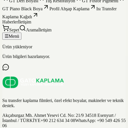
GT Deri Boyası
Tuş Restorasyon
GT Fosfor Pigmenti
GT Piano Black Boya
Profil Ahşap Kaplama
Isı Transfer
Kaplama Kağıdı
Haberler
İletişim
Sepet
Arama
İletişim
☰
Menü
Ürün yükleniyor
Ürün bilgileri hazırlanıyor.
Su transfer kaplama filmleri, özel efekt boyalar, makineler ve teknik
destek.
Akçaburgaz Mh. Ahmet Yesevi Cd. No: 21/9 34518 Esenyurt /
İstanbul / TÜRKİYE
+90 212 634 34 08
WhatsApp:
+90 549 426 55
06