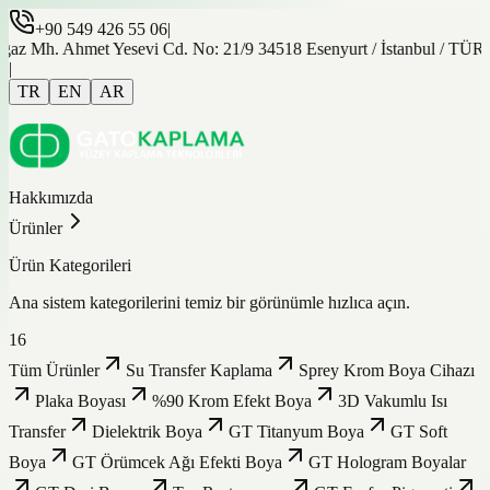
+90 549 426 55 06
|
gaz Mh. Ahmet Yesevi Cd. No: 21/9 34518 Esenyurt / İstanbul / TÜ
|
TR
EN
AR
Hakkımızda
Ürünler
Ürün Kategorileri
Ana sistem kategorilerini temiz bir görünümle hızlıca açın.
16
Tüm Ürünler
Su Transfer Kaplama
Sprey Krom Boya Cihazı
Plaka Boyası
%90 Krom Efekt Boya
3D Vakumlu Isı
Transfer
Dielektrik Boya
GT Titanyum Boya
GT Soft
Boya
GT Örümcek Ağı Efekti Boya
GT Hologram Boyalar