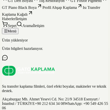
GT Deri Boyası
Tuş Restorasyon
GT Fosfor Pigmenti
GT Piano Black Boya
Profil Ahşap Kaplama
Isı Transfer
Kaplama Kağıdı
Haberler
İletişim
Sepet
Arama
İletişim
☰
Menü
Ürün yükleniyor
Ürün bilgileri hazırlanıyor.
Su transfer kaplama filmleri, özel efekt boyalar, makineler ve teknik
destek.
Akçaburgaz Mh. Ahmet Yesevi Cd. No: 21/9 34518 Esenyurt /
İstanbul / TÜRKİYE
+90 212 634 34 08
WhatsApp:
+90 549 426 55
06