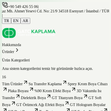
+90 549 426 55 06
|
gaz Mh. Ahmet Yesevi Cd. No: 21/9 34518 Esenyurt / İstanbul / TÜ
|
TR
EN
AR
Hakkımızda
Ürünler
Ürün Kategorileri
Ana sistem kategorilerini temiz bir görünümle hızlıca açın.
16
Tüm Ürünler
Su Transfer Kaplama
Sprey Krom Boya Cihazı
Plaka Boyası
%90 Krom Efekt Boya
3D Vakumlu Isı
Transfer
Dielektrik Boya
GT Titanyum Boya
GT Soft
Boya
GT Örümcek Ağı Efekti Boya
GT Hologram Boyalar