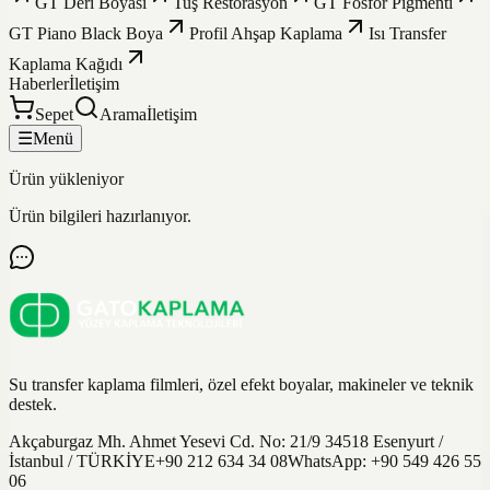
GT Deri Boyası
Tuş Restorasyon
GT Fosfor Pigmenti
GT Piano Black Boya
Profil Ahşap Kaplama
Isı Transfer
Kaplama Kağıdı
Haberler
İletişim
Sepet
Arama
İletişim
☰
Menü
Ürün yükleniyor
Ürün bilgileri hazırlanıyor.
Su transfer kaplama filmleri, özel efekt boyalar, makineler ve teknik
destek.
Akçaburgaz Mh. Ahmet Yesevi Cd. No: 21/9 34518 Esenyurt /
İstanbul / TÜRKİYE
+90 212 634 34 08
WhatsApp:
+90 549 426 55
06