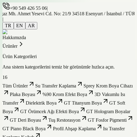
+90 549 426 55 06
|
gaz Mh. Ahmet Yesevi Cd. No: 21/9 34518 Esenyurt / İstanbul / TÜ
|
TR
EN
AR
Hakkımızda
Ürünler
Ürün Kategorileri
Ana sistem kategorilerini temiz bir görünümle hızlıca açın.
16
Tüm Ürünler
Su Transfer Kaplama
Sprey Krom Boya Cihazı
Plaka Boyası
%90 Krom Efekt Boya
3D Vakumlu Isı
Transfer
Dielektrik Boya
GT Titanyum Boya
GT Soft
Boya
GT Örümcek Ağı Efekti Boya
GT Hologram Boyalar
GT Deri Boyası
Tuş Restorasyon
GT Fosfor Pigmenti
GT Piano Black Boya
Profil Ahşap Kaplama
Isı Transfer