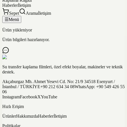
Kaplama Kağıdı
Haberler
İletişim
Sepet
Arama
İletişim
☰
Menü
Ürün yükleniyor
Ürün bilgileri hazırlanıyor.
Su transfer kaplama filmleri, özel efekt boyalar, makineler ve teknik
destek.
Akçaburgaz Mh. Ahmet Yesevi Cd. No: 21/9 34518 Esenyurt /
İstanbul / TÜRKİYE
+90 212 634 34 08
WhatsApp:
+90 549 426 55
06
Instagram
Facebook
X
YouTube
Hızlı Erişim
Ürünler
Hakkımızda
Haberler
İletişim
Politikalar