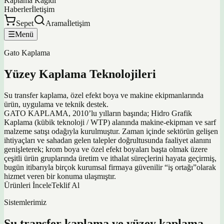
Kaplama Kağıdı
Haberler
İletişim
Sepet
Arama
İletişim
☰
Menü
Gato Kaplama
Yüzey Kaplama Teknolojileri
Su transfer kaplama, özel efekt boya ve makine ekipmanlarında
ürün, uygulama ve teknik destek.
GATO KAPLAMA, 2010’lu yılların başında; Hidro Grafik
Kaplama (kübik teknoloji / WTP) alanında makine-ekipman ve sarf
malzeme satışı odağıyla kurulmuştur. Zaman içinde sektörün gelişen
ihtiyaçları ve sahadan gelen talepler doğrultusunda faaliyet alanını
genişleterek; krom boya ve özel efekt boyaları başta olmak üzere
çeşitli ürün gruplarında üretim ve ithalat süreçlerini hayata geçirmiş,
bugün itibarıyla birçok kurumsal firmaya güvenilir “iş ortağı”olarak
hizmet veren bir konuma ulaşmıştır.
Ürünleri İncele
Teklif Al
Sistemlerimiz
Su transfer kaplama ve yüzey kaplama