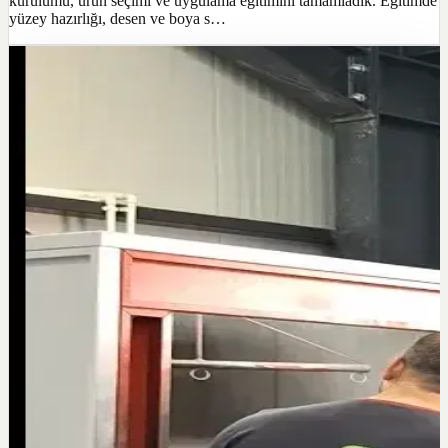
kurulumu, ürün seçimi ve uygulama eğitimini tamamladık. Eğitimde
yüzey hazırlığı, desen ve boya s…