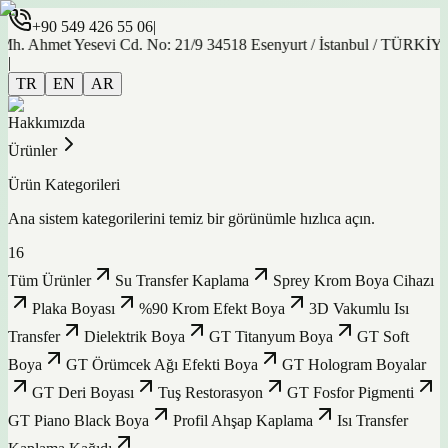
+90 549 426 55 06
|
met Yesevi Cd. No: 21/9 34518 Esenyurt / İstanbul / TÜRKİYE
|
TR
EN
AR
Hakkımızda
Ürünler
Ürün Kategorileri
Ana sistem kategorilerini temiz bir görünümle hızlıca açın.
16
Tüm Ürünler
Su Transfer Kaplama
Sprey Krom Boya Cihazı
Plaka Boyası
%90 Krom Efekt Boya
3D Vakumlu Isı
Transfer
Dielektrik Boya
GT Titanyum Boya
GT Soft
Boya
GT Örümcek Ağı Efekti Boya
GT Hologram Boyalar
GT Deri Boyası
Tuş Restorasyon
GT Fosfor Pigmenti
GT Piano Black Boya
Profil Ahşap Kaplama
Isı Transfer