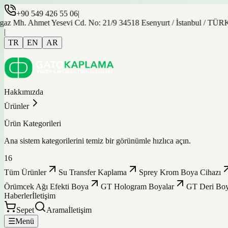
+90 549 426 55 06
|
z Mh. Ahmet Yesevi Cd. No: 21/9 34518 Esenyurt / İstanbul / TÜRK
|
TR
EN
AR
Hakkımızda
Ürünler
Ürün Kategorileri
Ana sistem kategorilerini temiz bir görünümle hızlıca açın.
16
Tüm Ürünler
Su Transfer Kaplama
Sprey Krom Boya Cihazı
Örümcek Ağı Efekti Boya
GT Hologram Boyalar
GT Deri Boy
Haberler
İletişim
Sepet
Arama
İletişim
☰
Menü