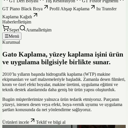
GT Deri Boyası
Tuş Restorasyon
GT Fosfor Pigmenti
GT Piano Black Boya
Profil Ahşap Kaplama
Isı Transfer
Kaplama Kağıdı
Haberler
İletişim
Sepet
Arama
İletişim
☰
Menü
Kurumsal
Gato Kaplama, yüzey kaplama işini ürün
ve uygulama bilgisiyle birlikte sunar.
2010’lu yılların başında hidrografik kaplama (WTP) makine
ekipmanları ve sarf malzemeleriyle başladık. Zamanla desen filmleri,
krom ve özel efekt boyalar, makine üretimi, uygulama eğitimi ve
teknik destek alanlarında daha geniş bir ürün yapısı oluşturduk.
Bugün müşterilerimize yalnızca ürün tedarik etmiyoruz. Parçanın
yüzeyi, istenen desen veya efekt, boya-vernik uyumu ve uygulama
şartları konusunda da net yönlendirme sağlıyoruz.
Ürünleri incele
Teklif ve bilgi al