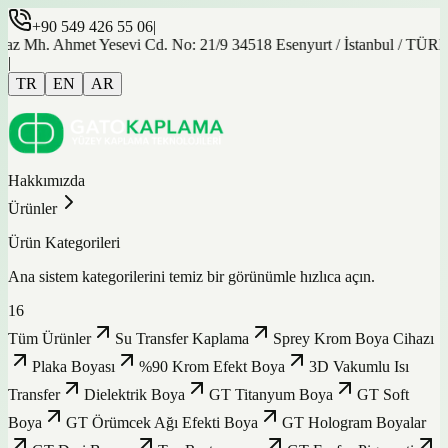
+90 549 426 55 06
|
az Mh. Ahmet Yesevi Cd. No: 21/9 34518 Esenyurt / İstanbul / TÜR
|
TR
EN
AR
Hakkımızda
Ürünler
Ürün Kategorileri
Ana sistem kategorilerini temiz bir görünümle hızlıca açın.
16
Tüm Ürünler
Su Transfer Kaplama
Sprey Krom Boya Cihazı
Plaka Boyası
%90 Krom Efekt Boya
3D Vakumlu Isı
Transfer
Dielektrik Boya
GT Titanyum Boya
GT Soft
Boya
GT Örümcek Ağı Efekti Boya
GT Hologram Boyalar