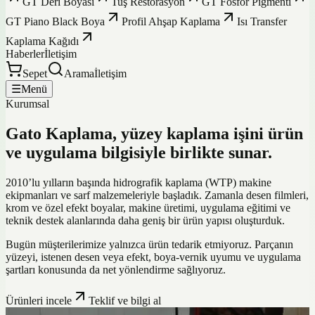
GT Deri Boyası
Tuş Restorasyon
GT Fosfor Pigmenti
GT Piano Black Boya
Profil Ahşap Kaplama
Isı Transfer
Kaplama Kağıdı
Haberler
İletişim
Sepet
Arama
İletişim
☰
Menü
Kurumsal
Gato Kaplama, yüzey kaplama işini ürün
ve uygulama bilgisiyle birlikte sunar.
2010’lu yılların başında hidrografik kaplama (WTP) makine
ekipmanları ve sarf malzemeleriyle başladık. Zamanla desen filmleri,
krom ve özel efekt boyalar, makine üretimi, uygulama eğitimi ve
teknik destek alanlarında daha geniş bir ürün yapısı oluşturduk.
Bugün müşterilerimize yalnızca ürün tedarik etmiyoruz. Parçanın
yüzeyi, istenen desen veya efekt, boya-vernik uyumu ve uygulama
şartları konusunda da net yönlendirme sağlıyoruz.
Ürünleri incele
Teklif ve bilgi al