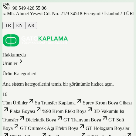
+90 549 426 55 06
|
z Mh. Ahmet Yesevi Cd. No: 21/9 34518 Esenyurt / İstanbul / TÜR
|
TR
EN
AR
Hakkımızda
Ürünler
Ürün Kategorileri
Ana sistem kategorilerini temiz bir görünümle hızlıca açın.
16
Tüm Ürünler
Su Transfer Kaplama
Sprey Krom Boya Cihazı
Plaka Boyası
%90 Krom Efekt Boya
3D Vakumlu Isı
Transfer
Dielektrik Boya
GT Titanyum Boya
GT Soft
Boya
GT Örümcek Ağı Efekti Boya
GT Hologram Boyalar