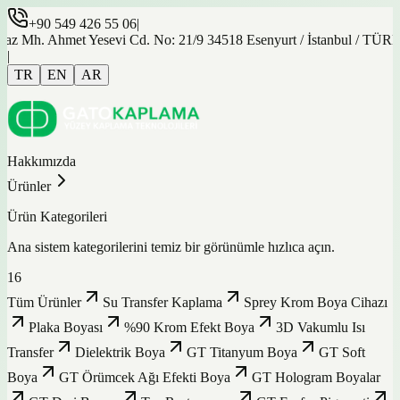
+90 549 426 55 06
|
az Mh. Ahmet Yesevi Cd. No: 21/9 34518 Esenyurt / İstanbul / TÜR
|
TR
EN
AR
Hakkımızda
Ürünler
Ürün Kategorileri
Ana sistem kategorilerini temiz bir görünümle hızlıca açın.
16
Tüm Ürünler
Su Transfer Kaplama
Sprey Krom Boya Cihazı
Plaka Boyası
%90 Krom Efekt Boya
3D Vakumlu Isı
Transfer
Dielektrik Boya
GT Titanyum Boya
GT Soft
Boya
GT Örümcek Ağı Efekti Boya
GT Hologram Boyalar