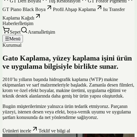
GT Deri Boyası
Tuş Restorasyon
GT Fosfor Pigmenti
GT Piano Black Boya
Profil Ahşap Kaplama
Isı Transfer
Kaplama Kağıdı
Haberler
İletişim
Sepet
Arama
İletişim
☰
Menü
Kurumsal
Gato Kaplama, yüzey kaplama işini ürün
ve uygulama bilgisiyle birlikte sunar.
2010’lu yılların başında hidrografik kaplama (WTP) makine
ekipmanları ve sarf malzemeleriyle başladık. Zamanla desen filmleri,
krom ve özel efekt boyalar, makine üretimi, uygulama eğitimi ve
teknik destek alanlarında daha geniş bir ürün yapısı oluşturduk.
Bugün müşterilerimize yalnızca ürün tedarik etmiyoruz. Parçanın
yüzeyi, istenen desen veya efekt, boya-vernik uyumu ve uygulama
şartları konusunda da net yönlendirme sağlıyoruz.
Ürünleri incele
Teklif ve bilgi al