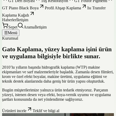
GT Deri Boyası
Tuş Restorasyon
GT Fosfor Pigmenti
GT Piano Black Boya
Profil Ahşap Kaplama
Isı Transfer
Kaplama Kağıdı
Haberler
İletişim
Sepet
Arama
İletişim
☰
Menü
Kurumsal
Gato Kaplama, yüzey kaplama işini ürün
ve uygulama bilgisiyle birlikte sunar.
2010’lu yılların başında hidrografik kaplama (WTP) makine
ekipmanları ve sarf malzemeleriyle başladık. Zamanla desen filmleri,
krom ve özel efekt boyalar, makine üretimi, uygulama eğitimi ve
teknik destek alanlarında daha geniş bir ürün yapısı oluşturduk.
Bugün müşterilerimize yalnızca ürün tedarik etmiyoruz. Parçanın
yüzeyi, istenen desen veya efekt, boya-vernik uyumu ve uygulama
şartları konusunda da net yönlendirme sağlıyoruz.
Ürünleri incele
Teklif ve bilgi al