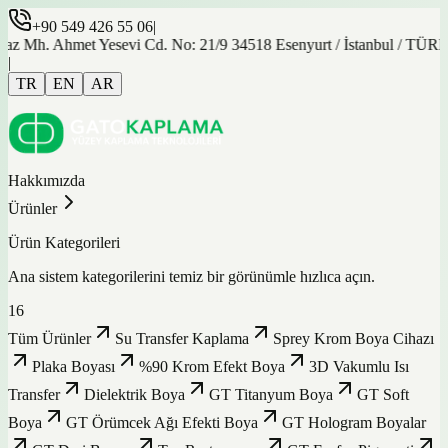
+90 549 426 55 06
|
z Mh. Ahmet Yesevi Cd. No: 21/9 34518 Esenyurt / İstanbul / TÜR
|
TR
EN
AR
Hakkımızda
Ürünler
Ürün Kategorileri
Ana sistem kategorilerini temiz bir görünümle hızlıca açın.
16
Tüm Ürünler
Su Transfer Kaplama
Sprey Krom Boya Cihazı
Plaka Boyası
%90 Krom Efekt Boya
3D Vakumlu Isı
Transfer
Dielektrik Boya
GT Titanyum Boya
GT Soft
Boya
GT Örümcek Ağı Efekti Boya
GT Hologram Boyalar